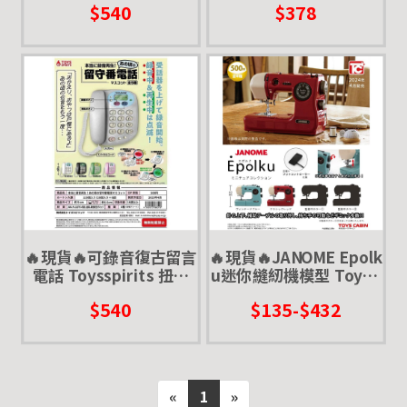
$540
$378
微縮模型
復古 懷舊 吊飾
🔥現貨🔥可錄音復古留言
🔥現貨🔥JANOME Epolk
電話 Toysspirits 扭蛋
u迷你縫紉機模型 ToysC
轉蛋 按鍵電話 家電 復古
abin 扭蛋 轉蛋 微縮模型
$540
$135-$432
古早味 懷舊
古早 懷舊 裁縫機
«
1
»