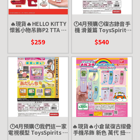
🔥現貨🔥HELLO KITTY
🕛4月預購🕛復古錄音手
懷舊小物吊飾P2 TTA 復
機 滑蓋篇 ToysSpirits
古 微縮 迷你 時鐘 電話
扭蛋 轉蛋 大哥大 懷舊 按
$259
$540
相機 縫紉機
鍵手機
🕛4月預購🕛我們這一家
🔥現貨🔥小倉鼠復古摺疊
電視模型 ToysSpirits 扭
手機吊飾 新色 萬代 扭蛋
蛋 轉蛋 古早味 懷舊 電視
轉蛋 按鍵手機 翻蓋手機