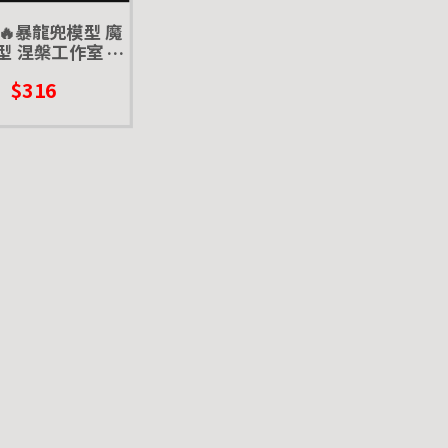
貨🔥暴龍兜模型 魔
型 涅槃工作室 甲
 兜蟲 擬真模型 擺
$316
飾 磁鐵