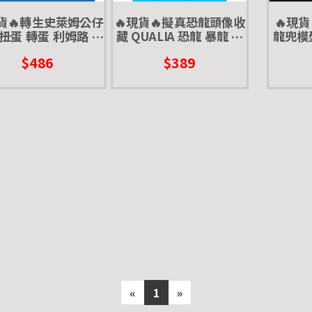
現貨🔥轉生史萊姆公仔
🔥現貨🔥擬真恐龍頭像收
🔥現
扭蛋 轉蛋 利姆路 萌
藏 QUALIA 恐龍 暴龍 三
龍兜模
王 風暴龍
角龍 展示 頭
蟲 昆蟲
$486
$389
«
1
»