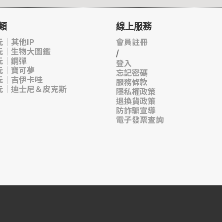
類
線上服務
｜其他IP
會員註冊
玩｜生物大圖鑑
/
玩｜鋼彈
登入
玩｜寶可夢
忘記密碼
玩｜吉伊卡哇
服務條款
玩｜迪士尼＆皮克斯
隱私權政策
退換貨政策
防詐騙宣導
電子發票查詢