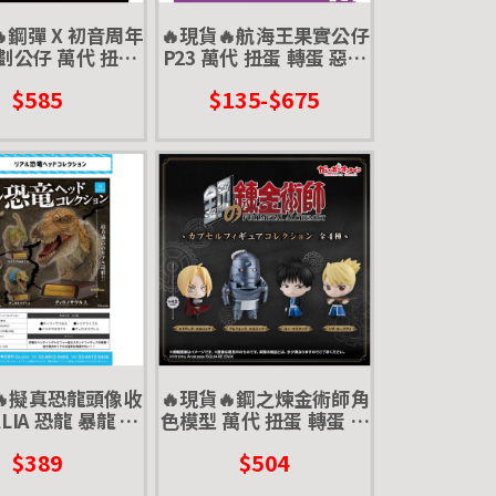
🔥鋼彈 X 初音周年
🔥現貨🔥航海王果實公仔
劃公仔 萬代 扭蛋
P23 萬代 扭蛋 轉蛋 惡魔
音薩克 聯名 茲寇
果實 第23海戰 香吉士 哲
$585
$135-$675
克
普 培羅娜 摩利亞 莉莉絲
熾天使 大熊
🔥擬真恐龍頭像收
🔥現貨🔥鋼之煉金術師角
ALIA 恐龍 暴龍 三
色模型 萬代 扭蛋 轉蛋 愛
角龍 展示 頭
德華 愛力克 阿爾 阿爾馮
$389
$504
斯 羅伊 莉莎