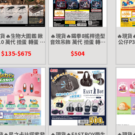
現貨🔥生物大圖鑑 鍬
🔥現貨🔥鐵拳8搖桿造型
🔥現貨
0 萬代 扭蛋 轉蛋 彩
音效吊飾 萬代 扭蛋 轉蛋
公仔P
虹鍬形蟲 蟲蛹
聲音 音效 吊飾 大搖
萬代 扭
$135-$675
$504
阿
現貨🔥星之卡比探索發
🔥現貨🔥EASTBOY學生
🔥現貨