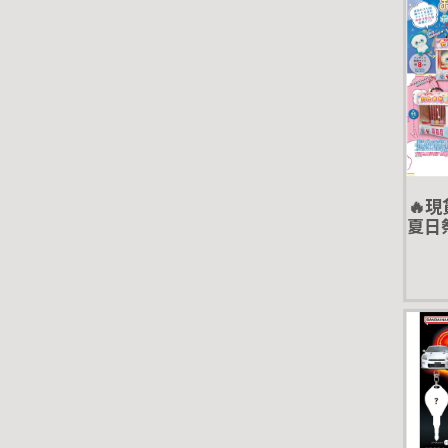
🔥
夏日祭
iri
包 