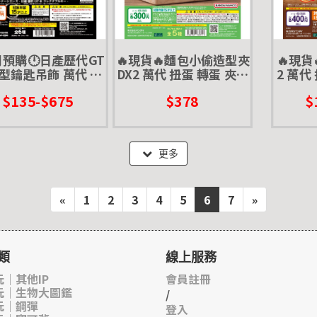
月預購🕛日產歷代GT
🔥現貨🔥麵包小偷造型夾
🔥現貨
造型鑰匙吊飾 萬代 扭
DX2 萬代 扭蛋 轉蛋 夾子
2 萬代
蛋 鑰匙圈 車鑰匙 微
文件夾
亞人 
$135-$675
$378
$
縮模型 GTR
弗
更多
«
1
2
3
4
5
6
7
»
類
線上服務
｜其他IP
會員註冊
玩｜生物大圖鑑
/
玩｜鋼彈
登入