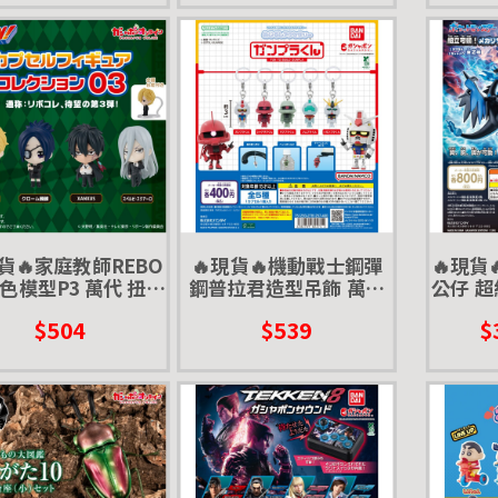
現貨🔥家庭教師REBO
🔥現貨🔥機動戰士鋼彈
🔥現貨
色模型P3 萬代 扭蛋
鋼普拉君造型吊飾 萬代
公仔 超
轉蛋
扭蛋 轉蛋 雨傘吊飾
代 扭蛋
$504
$539
$