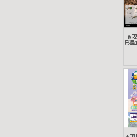
🔥
形蟲1
🔥