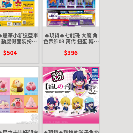
🔥蠟筆小新造型車
🔥現貨🔥七龍珠 大魔 角
3 動感假面裝扮篇
色吊飾03 萬代 扭蛋 轉蛋
蛋 轉蛋 小新 風間
貝吉塔 孫悟空 戈麻大王
$504
$396
呆 動感超人
超四
🔥星之卡比好朋友
🔥現貨🔥我推的孩子角色