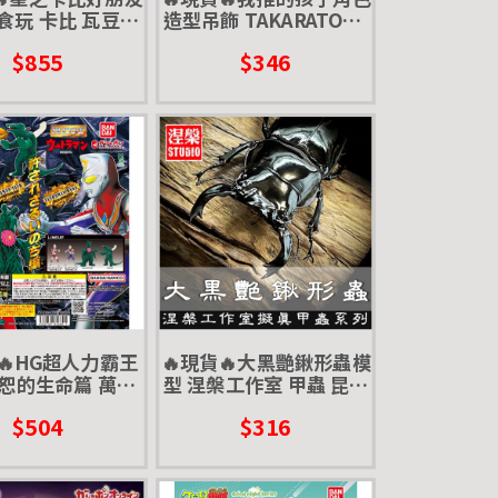
 食玩 卡比 瓦豆魯
造型吊飾 TAKARATOMY
迪 盒玩
扭蛋 轉蛋 星野 小愛 露比
$855
$346
🔥HG超人力霸王
🔥現貨🔥大黑艷鍬形蟲模
恕的生命篇 萬代
型 涅槃工作室 甲蟲 昆蟲
蛋 傑克 帝納 合成
鍬形蟲 擬真模型 擺飾 磁
$504
$316
獸 宇宙魔树
鐵 涅盤