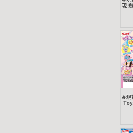
現 
扭蛋
🔥
Toy
娃娃 