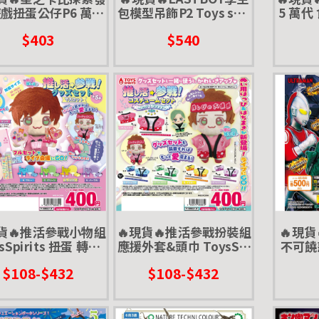
遊戲扭蛋公仔P6 萬代
包模型吊飾P2 Toys spir
5 萬代
 轉蛋 自動販賣機塞
its 扭蛋 轉蛋 小包包 學
$403
$540
滿嘴
生包 皮包 吊飾 掛飾
現貨🔥推活參戰小物組
🔥現貨🔥推活參戰扮裝組
🔥現貨
sSpirits 扭蛋 轉蛋
應援外套&頭巾 ToysSpi
不可饒
布偶 玩偶 配件 追星
rits 扭蛋 轉蛋 娃娃 布偶
扭蛋 轉
$108-$432
$108-$432
應援 偶像
玩偶 配件 追星 應援 偶像
怪