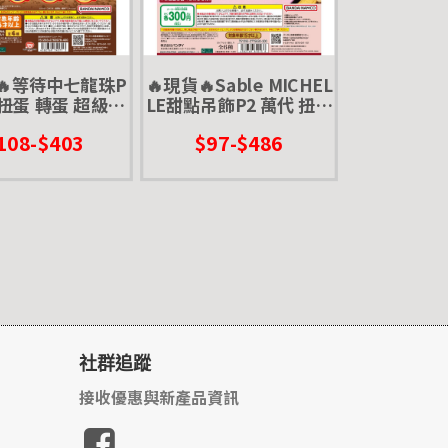
🔥等待中七龍珠P
🔥現貨🔥Sable MICHEL
 扭蛋 轉蛋 超級賽
LE甜點吊飾P2 萬代 扭蛋
孫悟空 比克大魔王
轉蛋 餅乾 甜食 微縮模型
108-$403
$97-$486
利沙 弗利薩
迷你 鐵盒餅乾 日系餅乾
社群追蹤
接收優惠與新產品資訊