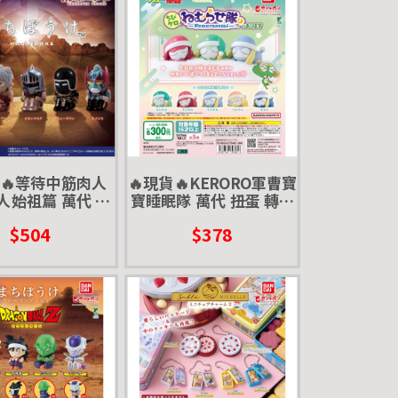
貨🔥等待中筋肉人
🔥現貨🔥KERORO軍曹寶
人始祖篇 萬代 扭
寶睡眠隊 萬代 扭蛋 轉蛋
 泰利人 羅賓假面
KERORO 小時候 童年 睡
$504
$378
爭人 納美希斯
覺 趴睡