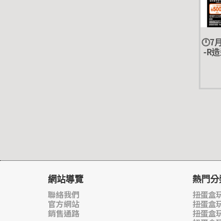
🕛7
-R
蛋 轉
網站導覽
熱門分
聯絡我們
扭蛋盒玩
官方網站
扭蛋盒
銷售通路
扭蛋盒