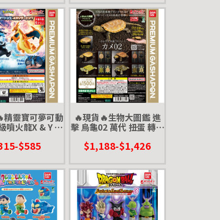
🔥精靈寶可夢可動
🔥現貨🔥生物大圖鑑 進
級噴火龍X & Y 萬
擊 烏龜02 萬代 扭蛋 轉蛋
 轉蛋 大蛋 90mm
Advance 彩龜 紅耳龜 巴
315-$585
$1,188-$1,426
西龜