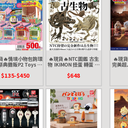
現貨🔥情境小物包鉤環
🔥現貨🔥NTC圖鑑 古生
🔥現
典攤販P2 Toys sp
物 IKIMON 扭蛋 轉蛋 恐
完美超
ts 扭蛋 轉蛋 娃包 收納
龍化石
蛋 轉蛋
$135-$450
$648
攤販 夜市 章魚燒攤
戰