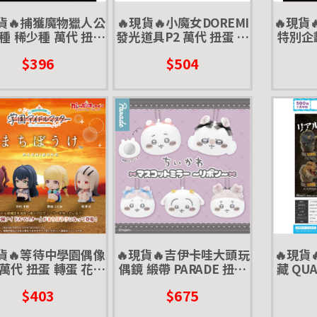
現貨🔥捕獲魔物獵人公
🔥現貨🔥小魔女DOREMI
🔥現貨
種 稀少種 萬代 扭蛋
發光道具P2 萬代 扭蛋 轉
特別企
 獄狼龍 月迅龍 焰湖
蛋 波龍 波隆 變身器
轉蛋 初
$396
$504
龍 黑角龍
現貨🔥等待中學園偶像
🔥現貨🔥吉伊卡哇大頭玩
🔥現貨
萬代 扭蛋 轉蛋 花海
偶鏡 緞帶 PARADE 扭蛋
藏 QU
 月村手毬 藤田琴音
轉蛋 娃娃 玩偶 鏡子 花邊
$403
$675
篠澤廣