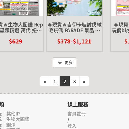
貨🔥生物大圖鑑 Rep
🔥現貨🔥吉伊卡哇討伐絨
🔥現
 爬蟲類精選 萬代 扭蛋
毛玩偶 PARADE 景品 吉
玩偶big
守宮 壁虎 肥尾 豹紋
伊 小巴 烏薩奇 兔 討伐棒
轉蛋 
$629
$378-$1,121
$
犰狳蜥 鬆獅蜥
夾娃娃 討伐失敗 娃娃
小八
更多
«
1
2
3
»
類
線上服務
｜其他IP
會員註冊
玩｜生物大圖鑑
/
玩｜鋼彈
登入