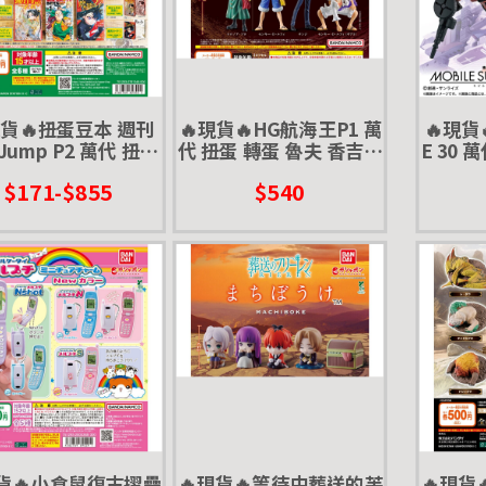
現貨🔥扭蛋豆本 週刊
🔥現貨🔥HG航海王P1 萬
🔥現貨
ump P2 萬代 扭蛋
代 扭蛋 轉蛋 魯夫 香吉士
E 30 
 集英社 袖珍漫畫 我
索隆 尼卡 五檔
重奏 M
$171-$855
$540
雄學院 夜櫻家大作
戰 不死不運 坂本
現貨🔥小倉鼠復古摺疊
🔥現貨🔥等待中葬送的芙
🔥現貨