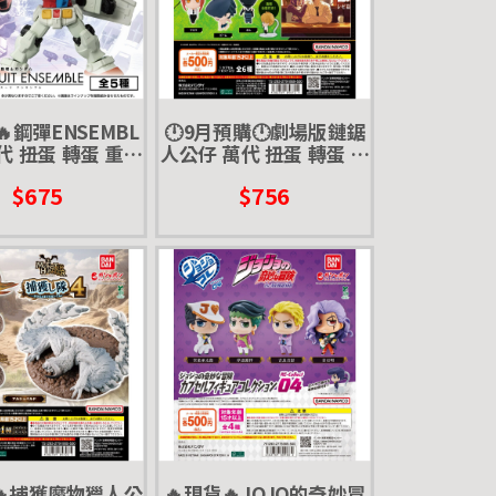
🔥鋼彈ENSEMBL
🕛9月預購🕛劇場版鏈鋸
萬代 扭蛋 轉蛋 重裝
人公仔 萬代 扭蛋 轉蛋 電
SE RX78 白鋼彈
鋸人 蕾潔 蕾塞 炸彈武器
$675
$756
夏亞薩克
人 鯊魚人 瑪奇瑪 真紀真
🔥捕獲魔物獵人公
🔥現貨🔥JOJO的奇妙冒