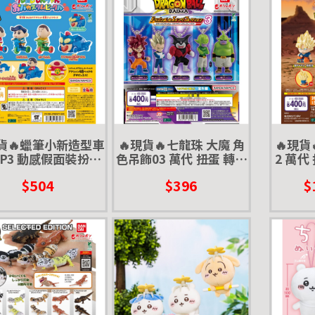
現貨🔥蠟筆小新造型車
🔥現貨🔥七龍珠 大魔 角
🔥現貨
P3 動感假面裝扮篇
色吊飾03 萬代 扭蛋 轉蛋
2 萬代
扭蛋 轉蛋 小新 風間
貝吉塔 孫悟空 戈麻大王
亞人 
$504
$396
$
阿呆 動感超人
超四
弗