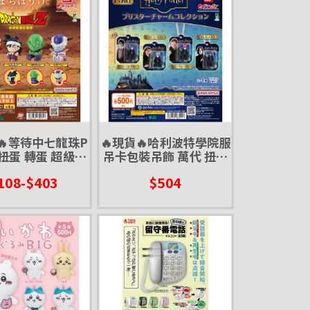
🔥等待中七龍珠P
🔥現貨🔥哈利波特學院服
 扭蛋 轉蛋 超級賽
吊卡包裝吊飾 萬代 扭蛋
孫悟空 比克大魔王
轉蛋 包裝吊飾 學院服 微
108-$403
$504
利沙 弗利薩
縮盒玩 迷你盒玩