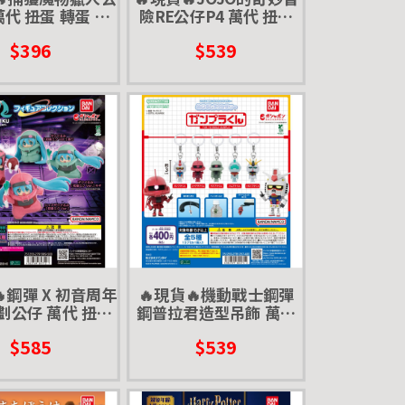
萬代 扭蛋 轉蛋 荒
險RE公仔P4 萬代 扭蛋
 鎖刃龍 陷阱
轉蛋 瘋狂鑽石 吉良吉影
$396
$539
承太郎 岸邊露伴
🔥鋼彈 X 初音周年
🔥現貨🔥機動戰士鋼彈
劃公仔 萬代 扭蛋
鋼普拉君造型吊飾 萬代
音薩克 聯名 茲寇
扭蛋 轉蛋 雨傘吊飾
$585
$539
克