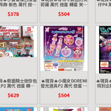
吊飾 新色 萬代 扭蛋
莉蓮 萬代 扭蛋 轉蛋 芙莉
仔P4 
 按鍵手機 翻蓋手機
蓮 費倫 修塔爾克 贊恩 寶
野
$378
$504
復古 懷舊 吊飾
箱怪
現貨🔥假面騎士迷你包
🔥現貨🔥小魔女DOREMI
🔥現貨
P2 萬代 扭蛋 轉蛋
發光道具P2 萬代 扭蛋 轉
特別企
變身器 微縮 迷你 盒
蛋 波龍 波隆 變身器
轉蛋 初
$629
$504
玩 dx腰帶