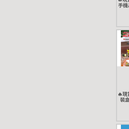
手機
轉蛋
🔥
裝盒
腰帶 