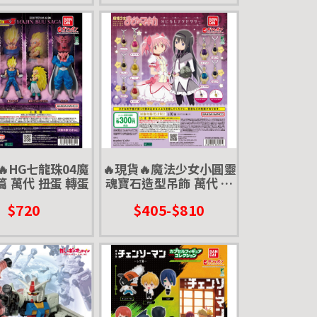
🔥HG七龍珠04魔
🔥現貨🔥魔法少女小圓靈
 萬代 扭蛋 轉蛋
魂寶石造型吊飾 萬代 扭
蛋 轉蛋 汙染 魔女
$720
$405-$810