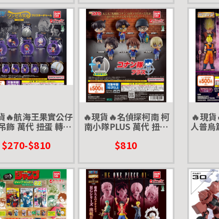
現貨🔥航海王果實公仔
🔥現貨🔥名偵探柯南 柯
🔥現貨
吊飾 萬代 扭蛋 轉蛋
南小隊PLUS 萬代 扭蛋
人普烏篇
迷你盒玩
轉蛋 柯南衣服
$270-$810
$810