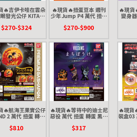
現貨🔥吉伊卡哇在雲朵
🔥現貨🔥扭蛋豆本 週刊
🔥現貨
發光公仔 KITAN
少年Jump P4 萬代 扭蛋
變身
扭蛋 轉蛋 趴姿 小夜
轉蛋 獵人 暗殺教室 肌肉
萬代
$270-$324
$270-$900
燈
魔法使 黑色五葉草
現貨🔥航海王果實公仔
🔥現貨🔥等待中的迪士尼
🔥現貨
ND 2 萬代 扭蛋 轉蛋
惡役 萬代 扭蛋 轉蛋 黑魔
裝盒03
夫 艾斯 場景 地台
女 刀疤 反派
你盒
$810
$317