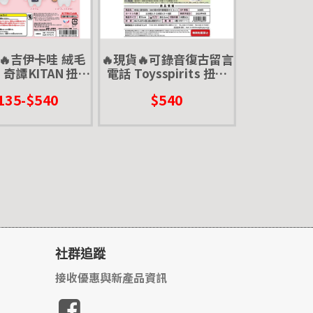
貨🔥吉伊卡哇 絨毛
🔥現貨🔥可錄音復古留言
 奇譚KITAN 扭蛋
電話 Toysspirits 扭蛋
娃娃 大 大娃 吉伊
轉蛋 按鍵電話 家電 復古
135-$540
$540
 小巴 烏薩奇
古早味 懷舊
社群追蹤
接收優惠與新產品資訊