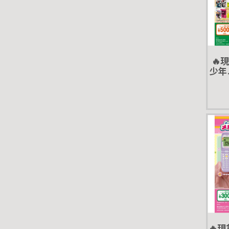
🔥
少年J
轉蛋
的英
🔥