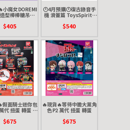
🔥小魔女DOREMI
🕛4月預購🕛復古錄音手
器造型棒棒糖吊飾
機 滑蓋篇 ToysSpirits
 扭蛋 轉蛋 波龍
扭蛋 轉蛋 大哥大 懷舊 按
$405
$540
鍵手機
🔥假面騎士迷你包
🔥現貨🔥等待中膽大黨角
 萬代 扭蛋 轉蛋 迷
色P2 萬代 扭蛋 轉蛋
玩 變身器 腰帶
$675
$675